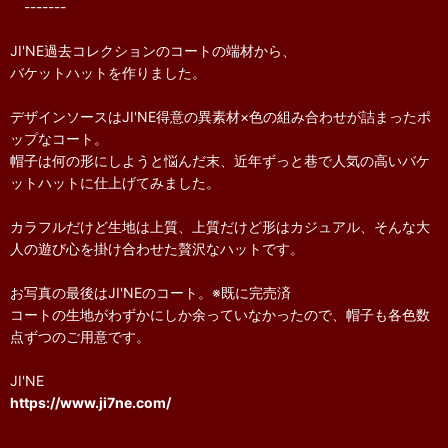
-------
JI'NE過去コレクションのコートの端材から、
バケットハットを作りました。
デザインソースはJI'NE得意の異素材×色の組み合わせが詰まったポ
ップなコート。
帽子は何の形にしようと悩んだ末、近年ずっと巷で人気の高いバケ
ットハットに仕上げてみました。
カラフルだけど生地は上質、上質だけど形はカジュアル、そんな大
人の遊び心を掛け合わせた贅沢なハットです。
お写真の最後はJI'NEのコート。※既に完売済
コートの生地がわずかにしか余っていなかったので、帽子も各色数
点ずつのご用意です。
JI'NE
https://www.ji7ne.com/