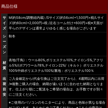
商品仕様
サ
M(約58cm/調整紐内蔵) /Sサイズ(約56cm)+1,500円+税/Lサイ
イ
ズ(約60cm)+2,000円+税 /左右コーム付け+600円+税※天面が
ズ
平らのデザインは通常よりゆるく感じる場合がございます
シ
秋冬
ー
ズ
ン
表地(千鳥)：ウール80%,ポリエステル10%,ナイロン5%,アクリ
材
ル5%/(ボア)ウール78%,ナイロン22%/（キルト）ポリエステル
質
100%中綿ポリエステル100%/裏地：ポリエステル100％
出
ご入金確定から(代金引換はご注文完了から)、4週間以内に出荷
荷
/※複数ご購入の場合、納期が遠いほうに合わせた納期となりま
目
す。仕上がり順にご配送をご希望の場合は、お手数ですが別々
安
にご注文ください。
※ご使用のパソコンのモニターにより、商品と色味が異なる場合
がございます。あらかじめご了承ください。※こちらの商品は、