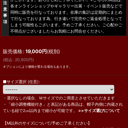
注
各オンラインショップやギャラリー出展・イベント販売などで
意
同時に販売を行なっております。在庫の集計は定期的にまとめ
事
て行なっております為、行き違いで完売やご返金処理となって
項
しまう可能性もございます。予めご了承ください。ご心配やご
不明点がございましたらお気軽にお問合せください。
販売価格
:
19,000
円
(税別)
(
税込
:
20,900
円
)
オプションにより価格が変わる場合もあります。
■サイズ選択
(任意)
:
・選択なしの場合、Ｍサイズでのご用意とさせていただきます
・「縮小調整機能付き」と表記がある商品は、帽子内側に内蔵され
ている紐で2㎝以内まで縮小が可能です。
>>サイズ選びについて
【M以外のサイズについて/予めご了承ください】