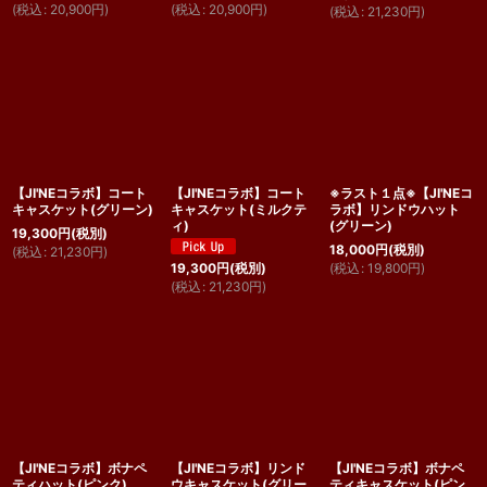
(
税込
:
20,900
円
)
(
税込
:
20,900
円
)
(
税込
:
21,230
円
)
【JI'NEコラボ】コート
【JI'NEコラボ】コート
※ラスト１点※【JI'NEコ
キャスケット(グリーン)
キャスケット(ミルクテ
ラボ】リンドウハット
ィ)
(グリーン)
19,300
円
(税別)
18,000
円
(税別)
(
税込
:
21,230
円
)
(
税込
:
19,800
円
)
19,300
円
(税別)
(
税込
:
21,230
円
)
【JI'NEコラボ】ボナペ
【JI'NEコラボ】リンド
【JI'NEコラボ】ボナペ
ティハット(ピンク)
ウキャスケット(グリー
ティキャスケット(ピン