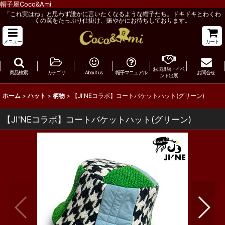
帽子屋Coco&Ami
「これ実はね」と思わず誰かに言いたくなるような帽子たち。ドキドキとわくわ
くの罠をたっぷり仕掛け、賑やかにお待ちしております。
メニュー
カート
お取扱店・イベ
商品検索
カテゴリ
About us
帽子マニュアル
お問合せ
ント出展
ホーム
>
ハット
>
柄物
>
【JI'NEコラボ】コートバケットハット(グリーン)
【JI'NEコラボ】コートバケットハット(グリーン)