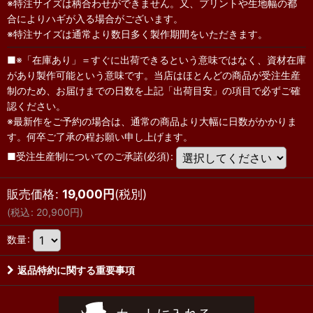
※特注サイズは柄合わせができません。又、プリントや生地幅の都
合によりハギが入る場合がございます。
※特注サイズは通常より数日多く製作期間をいただきます。
■※「在庫あり」＝すぐに出荷できるという意味ではなく、資材在庫
があり製作可能という意味です。当店はほとんどの商品が受注生産
制のため、お届けまでの日数を上記「出荷目安」の項目で必ずご確
認ください。
※最新作をご予約の場合は、通常の商品より大幅に日数がかかりま
す。何卒ご了承の程お願い申し上げます。
■受注生産制についてのご承諾(必須)
:
販売価格
:
19,000
円
(税別)
(
税込
:
20,900
円
)
数量
:
返品特約に関する重要事項