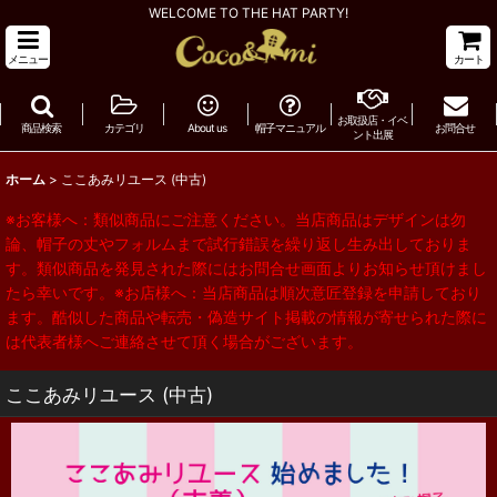
WELCOME TO THE HAT PARTY!
メニュー
カート
お取扱店・イベ
商品検索
カテゴリ
About us
帽子マニュアル
お問合せ
ント出展
ホーム
>
ここあみリユース (中古)
※お客様へ：類似商品にご注意ください。当店商品はデザインは勿
論、帽子の丈やフォルムまで試行錯誤を繰り返し生み出しておりま
す。類似商品を発見された際にはお問合せ画面よりお知らせ頂けまし
たら幸いです。※お店様へ：当店商品は順次意匠登録を申請しており
ます。酷似した商品や転売・偽造サイト掲載の情報が寄せられた際に
は代表者様へご連絡させて頂く場合がございます。
ここあみリユース (中古)