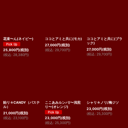
花束〜ん(ネイビー)
ココとアミと共に(モカ)
ココとアミと共に(ブラ
ック)
27,000
円
(税別)
27,000
円
(税別)
(
税込
:
29,700
円
)
25,800
円
(税別)
(
税込
:
29,700
円
)
(
税込
:
28,380
円
)
飴リ☆CANDY（パステ
ここあみルンバ/〜浅煎
シャリ☆ノリ/梅ジソ
ル）
り〜(オレンジ)
23,000
円
(税別)
21,000
円
(税別)
(
税込
:
25,300
円
)
(
税込
:
23,100
円
)
23,000
円
(税別)
(
税込
:
25,300
円
)