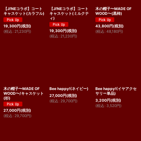
【JI'NEコラボ】コート
【JI'NEコラボ】コート
木の帽子〜MADE OF
キャスケット(カラフル)
キャスケット(ミルクテ
WOOD〜(黒柿)
ィ)
19,300
円
(税別)
43,800
円
(税別)
19,300
円
(税別)
(
税込
:
21,230
円
)
(
税込
:
48,180
円
)
(
税込
:
21,230
円
)
木の帽子〜MADE OF
Bee happy!(ネイビー)
Bee happy!(イヤアクセ
WOOD〜/キャスケット
サリー単品)
27,000
円
(税別)
(杉)
3,200
円
(税別)
(
税込
:
29,700
円
)
(
税込
:
3,520
円
)
27,000
円
(税別)
(
税込
:
29,700
円
)