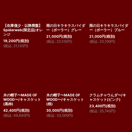
【在庫僅少・以降廃盤】
雨の日キラキラスパイダ
雨の日キラキラスパイダ
Spiderweb(限定品)オレ
ー（ボーラー）グレー
ー（ボーラー）ブルー
ンジ
21,000
円
(税別)
21,000
円
(税別)
19,200
円
(税別)
(
税込
:
23,100
円
)
(
税込
:
23,100
円
)
(
税込
:
21,120
円
)
木の帽子〜MADE OF
木の帽子〜MADE OF
クラムチャウんダ〜/キ
WOOD〜/キャスケット
WOOD〜/キャスケット
ャスケット(ピンク)
(黒柿)
(桜)
23,400
円
(税別)
42,400
円
(税別)
30,000
円
(税別)
(
税込
:
25,740
円
)
(
税込
:
46,640
円
)
(
税込
:
33,000
円
)