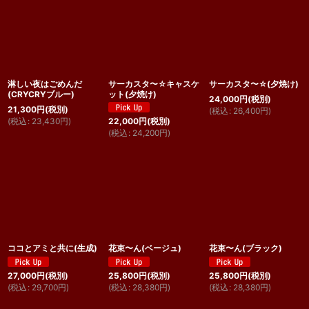
淋しい夜はごめんだ
サーカスタ〜☆キャスケ
サーカスタ〜☆(夕焼け)
(CRYCRYブルー)
ット(夕焼け)
24,000
円
(税別)
21,300
円
(税別)
(
税込
:
26,400
円
)
(
税込
:
23,430
円
)
22,000
円
(税別)
(
税込
:
24,200
円
)
ココとアミと共に(生成)
花束〜ん(ベージュ)
花束〜ん(ブラック)
27,000
円
(税別)
25,800
円
(税別)
25,800
円
(税別)
(
税込
:
29,700
円
)
(
税込
:
28,380
円
)
(
税込
:
28,380
円
)