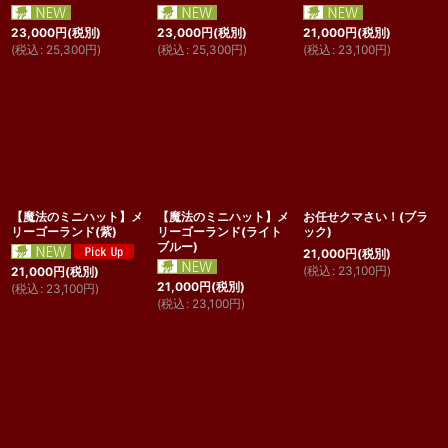
23,000
円
(税別)
23,000
円
(税別)
21,000
円
(税別)
(
税込
:
25,300
円
)
(
税込
:
25,300
円
)
(
税込
:
23,100
円
)
【魔法のミニハット】メ
【魔法のミニハット】メ
お任せクマさい！(ブラ
リーゴーランド(紫)
リーゴーランド(ライト
ック)
ブルー)
21,000
円
(税別)
(
税込
:
23,100
円
)
21,000
円
(税別)
21,000
円
(税別)
(
税込
:
23,100
円
)
(
税込
:
23,100
円
)