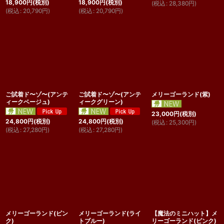
18,900
円
(税別)
18,900
円
(税別)
(
税込
:
28,380
円
)
(
税込
:
20,790
円
)
(
税込
:
20,790
円
)
ご試着ド〜ゾ〜(アンテ
ご試着ド〜ゾ〜(アンテ
メリーゴーランド(紫)
ィークベージュ)
ィークグリーン)
23,000
円
(税別)
24,800
円
(税別)
24,800
円
(税別)
(
税込
:
25,300
円
)
(
税込
:
27,280
円
)
(
税込
:
27,280
円
)
メリーゴーランド(ピン
メリーゴーランド(ライ
【魔法のミニハット】メ
ク)
トブルー)
リーゴーランド(ピンク)