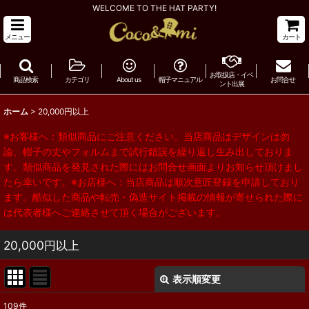
WELCOME TO THE HAT PARTY!
メニュー
カート
お取扱店・イベ
商品検索
カテゴリ
About us
帽子マニュアル
お問合せ
ント出展
ホーム
>
20,000円以上
※お客様へ：類似商品にご注意ください。当店商品はデザインは勿
論、帽子の丈やフォルムまで試行錯誤を繰り返し生み出しておりま
す。類似商品を発見された際にはお問合せ画面よりお知らせ頂けまし
たら幸いです。※お店様へ：当店商品は順次意匠登録を申請しており
ます。酷似した商品や転売・偽造サイト掲載の情報が寄せられた際に
は代表者様へご連絡させて頂く場合がございます。
20,000円以上
表示順変更
閉じる
109
件