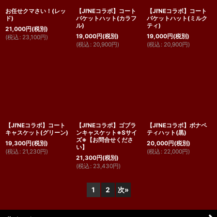
お任せクマさい！(レッ
【JI'NEコラボ】コート
【JI'NEコラボ】コート
ド)
バケットハット(カラフ
バケットハット(ミルク
ル)
ティ)
21,000
円
(税別)
19,000
円
(税別)
19,000
円
(税別)
(
税込
:
23,100
円
)
(
税込
:
20,900
円
)
(
税込
:
20,900
円
)
【JI'NEコラボ】コート
【JI'NEコラボ】ゴブラ
【JI'NEコラボ】ボナペ
キャスケット(グリーン)
ンキャスケット※Sサイ
ティハット(黒)
ズ※【お問合せくださ
19,300
円
(税別)
20,000
円
(税別)
い】
(
税込
:
21,230
円
)
(
税込
:
22,000
円
)
21,300
円
(税別)
(
税込
:
23,430
円
)
1
2
次
»