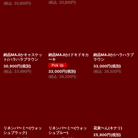
(
税込
:
30,800
円
)
(
税込
:
30,800
円
)
納品MAJIかキャスケッ
納品MAJIか/ドキドキカ
納品MAJIか/ハラハラブ
ト/ハラハラブラウン
ーキ
ラウン
30,900
円
(税別)
33,000
円
(税別)
(
税込
:
33,990
円
)
(
税込
:
36,300
円
)
33,000
円
(税別)
(
税込
:
36,300
円
)
リネンバ〜ミ〜(ウォッ
リネンバ〜ミ〜(ウォッ
花束〜ん(キナリ)
シュブラック)
シュブルー)
25,800
円
(税別)