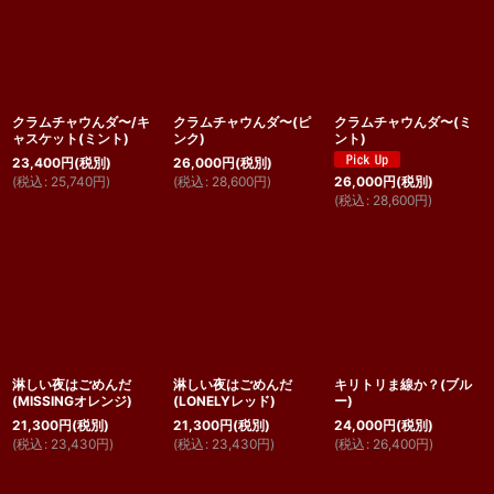
クラムチャウんダ〜/キ
クラムチャウんダ〜(ピ
クラムチャウんダ〜(ミ
ャスケット(ミント)
ンク)
ント)
23,400
円
(税別)
26,000
円
(税別)
(
税込
:
25,740
円
)
(
税込
:
28,600
円
)
26,000
円
(税別)
(
税込
:
28,600
円
)
淋しい夜はごめんだ
淋しい夜はごめんだ
キリトリま線か？(ブル
(MISSINGオレンジ)
(LONELYレッド)
ー)
21,300
円
(税別)
21,300
円
(税別)
24,000
円
(税別)
(
税込
:
23,430
円
)
(
税込
:
23,430
円
)
(
税込
:
26,400
円
)