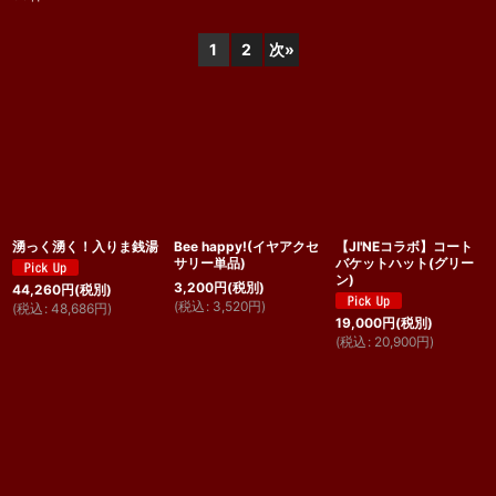
表示数
:
1
2
次
»
並び順
:
絞り込む
湧っく湧く！入りま銭湯
Bee happy!(イヤアクセ
【JI'NEコラボ】コート
サリー単品)
バケットハット(グリー
ン)
3,200
円
(税別)
44,260
円
(税別)
(
税込
:
3,520
円
)
(
税込
:
48,686
円
)
19,000
円
(税別)
(
税込
:
20,900
円
)