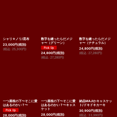
シャリ☆ノリ/昆布
数字を縫ったらだメジ
数字を縫ったらだメジ
ャ〜（グリーン）
ャ〜（ナチュラル）
23,000
円
(税別)
24,800
円
(税別)
(
税込
:
25,300
円
)
(
税込
:
27,280
円
)
24,800
円
(税別)
(
税込
:
27,280
円
)
一つ屋根の下〜そこに愛
一つ屋根の下〜そこに愛
納品MAJIかキャスケッ
はあるのかい？〜
はあるのかい？〜キャス
ト/ドキドキカーキ
ケット
30,900
円
(税別)
28,000
円
(税別)
(
税込
:
33,990
円
)
28,000
円
(税別)