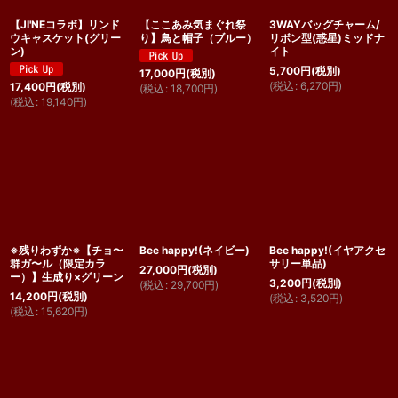
【JI'NEコラボ】リンド
【ここあみ気まぐれ祭
3WAYバッグチャーム/
ウキャスケット(グリー
り】鳥と帽子（ブルー）
リボン型(惑星)ミッドナ
ン)
イト
5,700
円
(税別)
17,000
円
(税別)
(
税込
:
6,270
円
)
17,400
円
(税別)
(
税込
:
18,700
円
)
(
税込
:
19,140
円
)
※残りわずか※【チョ〜
Bee happy!(ネイビー)
Bee happy!(イヤアクセ
群ガ〜ル（限定カラ
サリー単品)
27,000
円
(税別)
ー）】生成り×グリーン
3,200
円
(税別)
(
税込
:
29,700
円
)
14,200
円
(税別)
(
税込
:
3,520
円
)
(
税込
:
15,620
円
)