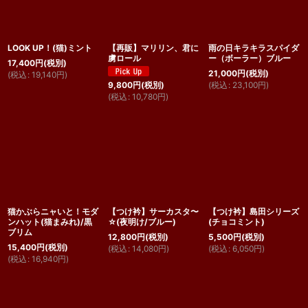
LOOK UP！(猫)ミント
【再販】マリリン、君に
雨の日キラキラスパイダ
虜ロール
ー（ボーラー）ブルー
17,400
円
(税別)
21,000
円
(税別)
(
税込
:
19,140
円
)
(
税込
:
23,100
円
)
9,800
円
(税別)
(
税込
:
10,780
円
)
猫かぶらニャいと！モダ
【つけ衿】サーカスタ〜
【つけ衿】島田シリーズ
ンハット(猫まみれ)/黒
☆(夜明け/ブルー)
(チョコミント)
ブリム
12,800
円
(税別)
5,500
円
(税別)
15,400
円
(税別)
(
税込
:
14,080
円
)
(
税込
:
6,050
円
)
(
税込
:
16,940
円
)