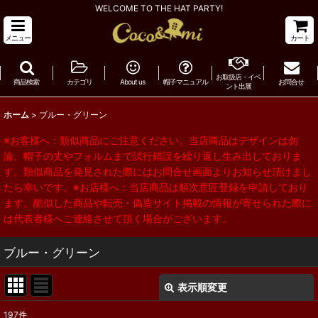
WELCOME TO THE HAT PARTY!
メニュー
カート
お取扱店・イベ
商品検索
カテゴリ
About us
帽子マニュアル
お問合せ
ント出展
ホーム
>
ブルー・グリーン
※お客様へ：類似商品にご注意ください。当店商品はデザインは勿
論、帽子の丈やフォルムまで試行錯誤を繰り返し生み出しておりま
す。類似商品を発見された際にはお問合せ画面よりお知らせ頂けまし
たら幸いです。※お店様へ：当店商品は順次意匠登録を申請しており
ます。酷似した商品や転売・偽造サイト掲載の情報が寄せられた際に
は代表者様へご連絡させて頂く場合がございます。
ブルー・グリーン
表示順変更
閉じる
197
件