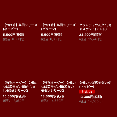
【つけ衿】島田シリーズ
【つけ衿】島田シリーズ
クラムチャウんダ〜/キ
(ネイビー)
(グリーン)
ャスケット(ミント)
5,500
円
(税別)
5,500
円
(税別)
23,400
円
(税別)
(
税込
:
6,050
円
)
(
税込
:
6,050
円
)
(
税込
:
25,740
円
)
【特別オーダー】女優の
【特別オーダー】女優の
女優のつば広モダン帽
つば広モダン帽(かしま
つば広モダン帽(乙女の
(ネイビー)
し4姉妹シリーズ)
モダンシリーズ)
15,500
円
(税別)
13,300
円
(税別)
13,300
円
(税別)
(
税込
:
17,050
円
)
(
税込
:
14,630
円
)
(
税込
:
14,630
円
)