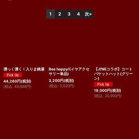
表示数
:
1
2
3
4
次
»
並び順
:
絞り込む
湧っく湧く！入りま銭湯
Bee happy!(イヤアクセ
【JI'NEコラボ】コート
サリー単品)
バケットハット(グリー
ン)
3,200
円
(税別)
44,260
円
(税別)
(
税込
:
3,520
円
)
(
税込
:
48,686
円
)
19,000
円
(税別)
(
税込
:
20,900
円
)