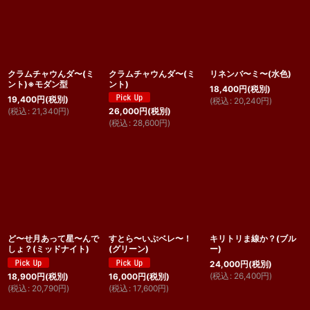
クラムチャウんダ〜(ミ
クラムチャウんダ〜(ミ
リネンバ〜ミ〜(水色)
ント)※モダン型
ント)
18,400
円
(税別)
19,400
円
(税別)
(
税込
:
20,240
円
)
(
税込
:
21,340
円
)
26,000
円
(税別)
(
税込
:
28,600
円
)
ど〜せ月あって星〜んで
すとら〜いぷベレ〜！
キリトリま線か？(ブル
しょ？(ミッドナイト)
(グリーン)
ー)
24,000
円
(税別)
(
税込
:
26,400
円
)
18,900
円
(税別)
16,000
円
(税別)
(
税込
:
20,790
円
)
(
税込
:
17,600
円
)