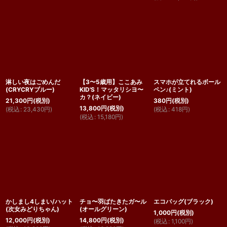
淋しい夜はごめんだ
【3〜5歳用】ここあみ
スマホが立てれるボール
(CRYCRYブルー)
KID'S！マッタリシヨ〜
ペン♪(ミント)
カ？(ネイビー)
21,300
円
(税別)
380
円
(税別)
13,800
円
(税別)
(
税込
:
23,430
円
)
(
税込
:
418
円
)
(
税込
:
15,180
円
)
かしまし4しまい/ハット
チョ〜羽ばたきたガ〜ル
エコバッグ(ブラック)
(次女みどりちゃん)
(オールグリーン)
1,000
円
(税別)
12,000
円
(税別)
14,800
円
(税別)
(
税込
:
1,100
円
)