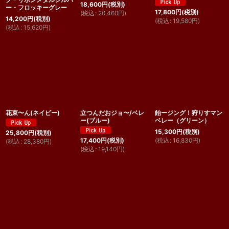
18,600
円
(税別)
ー・フロッキーグレー
17,800
円
(税別)
(
税込
:
20,460
円
)
14,200
円
(税別)
(
税込
:
19,580
円
)
(
税込
:
15,620
円
)
花束〜ん(ネイビー)
立つんだおジョ〜/ベレ
飴ージング！狩りすマン
ー(ブルー)
ベレー（グリーン）
15,300
円
(税別)
25,800
円
(税別)
(
税込
:
16,830
円
)
17,400
円
(税別)
(
税込
:
28,380
円
)
(
税込
:
19,140
円
)