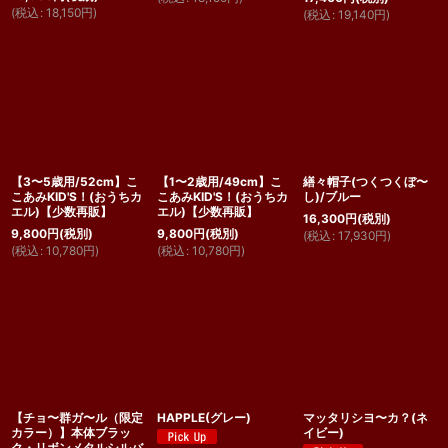
(
税込
:
18,150
円
)
(
税込
:
19,140
円
)
【3〜5歳用/52cm】こ
【1〜2歳用/49cm】こ
繕々帽子(つくつくぼ〜
こあみKID'S！(おうちカ
こあみKID'S！(おうちカ
し)/ブルー
エル)【少数再販】
エル)【少数再販】
16,300
円
(税別)
9,800
円
(税別)
9,800
円
(税別)
(
税込
:
17,930
円
)
(
税込
:
10,780
円
)
(
税込
:
10,780
円
)
【チョ〜群ガ〜ル（限定
HAPPLE(グレー)
マッタリシヨ〜カ？(ネ
カラー）】本体ブラッ
イビー)
ク・リボンメタルシルバ