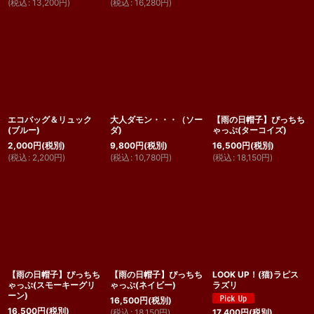
(
税込
:
13,200
円
)
(
税込
:
16,280
円
)
エコバッグ＆リュック
大人ダモン・・・（ソー
【雨の日帽子】ぴっちち
(ブルー)
ダ)
ゃっぷ(ターコイズ)
2,000
円
(税別)
9,800
円
(税別)
16,500
円
(税別)
(
税込
:
2,200
円
)
(
税込
:
10,780
円
)
(
税込
:
18,150
円
)
【雨の日帽子】ぴっちち
【雨の日帽子】ぴっちち
LOOK UP！(猫)ラピス
ゃっぷ(スモーキーグリ
ゃっぷ(ネイビー)
ラズリ
ーン)
16,500
円
(税別)
16,500
円
(税別)
(
税込
:
18,150
円
)
17,400
円
(税別)