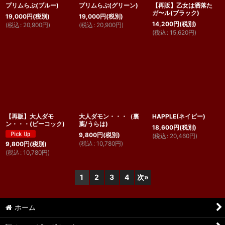
プリムらぶ(ブルー)
プリムらぶ(グリーン)
【再販】乙女は洒落た
ガ〜ル(ブラック)
19,000
円
(税別)
19,000
円
(税別)
14,200
円
(税別)
(
税込
:
20,900
円
)
(
税込
:
20,900
円
)
(
税込
:
15,620
円
)
【再販】大人ダモ
大人ダモン・・・（裏
HAPPLE(ネイビー)
ン・・・(ピーコック)
葉/うらは)
18,600
円
(税別)
9,800
円
(税別)
(
税込
:
20,460
円
)
(
税込
:
10,780
円
)
9,800
円
(税別)
(
税込
:
10,780
円
)
1
2
3
4
次
»
ホーム