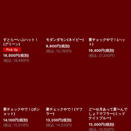
すとら〜いぷハット！
モダンダモン(ネイビー)
要チェックやで！(ハッ
(グリーン)
ト)
9,800
円
(税別)
19,400
円
(税別)
(
税込
:
10,780
円
)
(
税込
:
21,340
円
)
16,800
円
(税別)
(
税込
:
18,480
円
)
要チェックやで！(ポシ
要チェックやで！(マフ
ど〜せ月あって星〜んで
ェット)
ラー)
しょ？マフラー(ミッド
ナイトブルー)
14,100
円
(税別)
13,200
円
(税別)
15,000
円
(税別)
(
税込
:
15,510
円
)
(
税込
:
14,520
円
)
(
税込
:
16,500
円
)