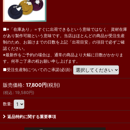
■※「在庫あり」＝すぐに出荷できるという意味ではなく、資材在庫
があり製作可能という意味です。当店はほとんどの商品が受注生産
制のため、お届けまでの日数を上記「出荷目安」の項目で必ずご確
認ください。
※最新作をご予約の場合は、通常の商品より大幅に日数がかかりま
す。何卒ご了承の程お願い申し上げます。
■受注生産制についてのご承諾(必須)
:
販売価格
:
17,800
円
(税別)
(
税込
:
19,580
円
)
数量
:
返品特約に関する重要事項