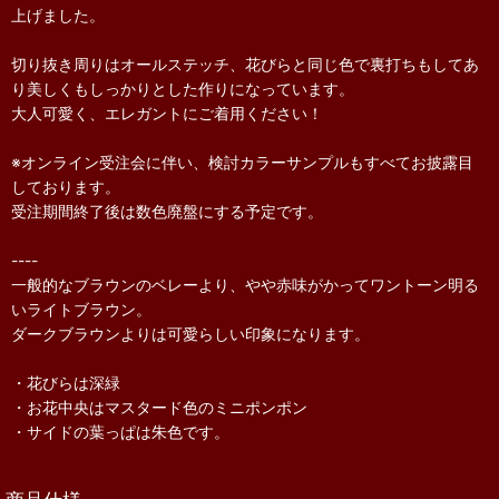
上げました。
切り抜き周りはオールステッチ、花びらと同じ色で裏打ちもしてあ
り美しくもしっかりとした作りになっています。
大人可愛く、エレガントにご着用ください！
※オンライン受注会に伴い、検討カラーサンプルもすべてお披露目
しております。
受注期間終了後は数色廃盤にする予定です。
----
一般的なブラウンのベレーより、やや赤味がかってワントーン明る
いライトブラウン。
ダークブラウンよりは可愛らしい印象になります。
・花びらは深緑
・お花中央はマスタード色のミニポンポン
・サイドの葉っぱは朱色です。