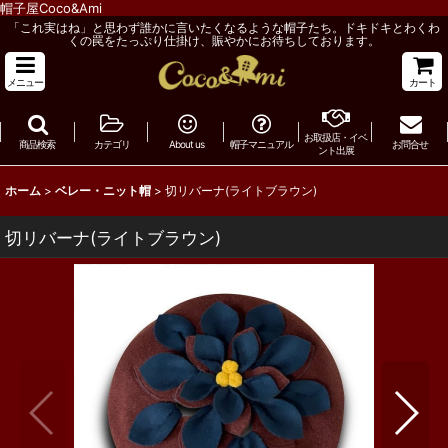
帽子屋Coco&Ami
「これ実はね」と思わず誰かに言いたくなるような帽子たち。ドキドキとわくわ
くの罠をたっぷり仕掛け、賑やかにお待ちしております。
メニュー
カート
お取扱店・イベ
商品検索
カテゴリ
About us
帽子マニュアル
お問合せ
ント出展
ホーム
>
ベレー・ニット帽
>
切リバーナ(ライトブラウン)
切リバーナ(ライトブラウン)