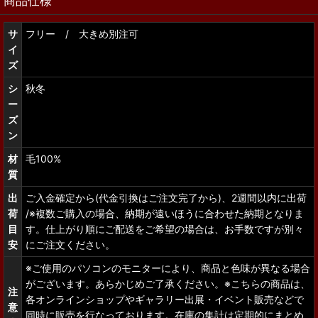
商品仕様
サ
フリー / 大きめ別注可
イ
ズ
シ
秋冬
ー
ズ
ン
材
毛100%
質
出
ご入金確定から(代金引換はご注文完了から)、2週間以内に出荷
荷
/※複数ご購入の場合、納期が遠いほうに合わせた納期となりま
目
す。仕上がり順にご配送をご希望の場合は、お手数ですが別々
安
にご注文ください。
※ご使用のパソコンのモニターにより、商品と色味が異なる場合
がございます。あらかじめご了承ください。※こちらの商品は、
注
各オンラインショップやギャラリー出展・イベント販売などで
意
同時に販売を行なっております。在庫の集計は定期的にまとめ