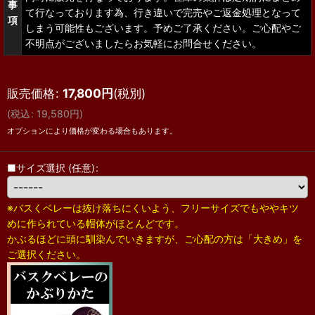
事
て行なっております為、行き違いで完売やご返金処理となって
項
しまう可能性もございます。予めご了承ください。ご心配やご
不明点がございましたらお気軽にお問合せください。
販売価格
:
17,800
円
(税別)
(
税込
:
19,580
円
)
オプションにより価格が変わる場合もあります。
■サイズ選択
(任意)
:
※バスくベレーは抜け落ちにくいよう、フリーサイズでもややキツ
めに作られている帽体がほとんどです。
かぶるほどに頭に馴染んでいきますが、ご心配の方は「大きめ」を
ご選択ください。