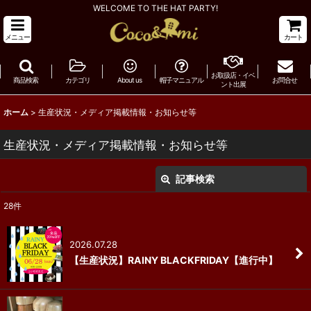
WELCOME TO THE HAT PARTY!
メニュー
カート
お取扱店・イベ
商品検索
カテゴリ
About us
帽子マニュアル
お問合せ
ント出展
ホーム
>
生産状況・メディア掲載情報・お知らせ等
生産状況・メディア掲載情報・お知らせ等
記事検索
閉じる
28
件
キーワード
:
2026.07.28
カテゴリ
:
【生産状況】RAINY BLACKFRIDAY【進行中】
絞り込む